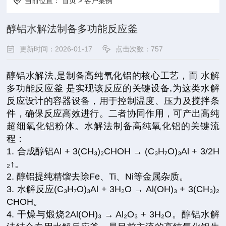
当前位置：
首页
>
客户案例
醇铝水解法制备多功能反应釜
更新时间：2026-01-17
点击次数：
757
醇铝水解法,是制备高纯氧化铝的核心工艺，而 水解
多功能反应釜 是实现该反应的关键设备,为这类水解
反应设计的容器设备，用于控制温度、压力及搅拌条
件，确保反应高效进行。二者协同作用，可产出高纯
超细氧化铝粉体。水解法制备高纯氧化铝的关键流
程：
1. 合成醇铝Al + 3(CH₃)₂CHOH → (C₃H₇O)₃Al + 3/2H
₂↑。
2. 醇铝提纯精馏去除Fe、Ti、Ni等金属杂质。
3. 水解反应(C₃H₇O)₃Al + 3H₂O → Al(OH)₃ + 3(CH₃)₂
CHOH。
4. 干燥与煅烧2Al(OH)₃ → Al₂O₃ + 3H₂O。醇铝水解